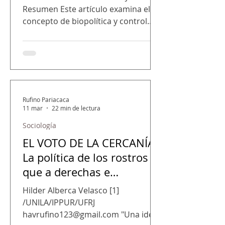
Resumen Este artículo examina el
concepto de biopolítica y control
social a partir de las contribuciones
de Michel Foucault en Vigilar y
castigar y de Giorgio Agamben en El
poder soberano y la vida desnuda:
Homo sacer I . Analiza continuidades
y tensiones entre disciplina,
Rufino Pariacaca
soberanía y vida desnuda,
11 mar
22 min de lectura
destacando el tránsito del suplicio al
Sociología
dispositivo disciplinario y de la
EL VOTO DE LA CERCANÍA:
disciplina de los cuerpos a la gestión
biopolítica de las poblaciones. A
La política de los rostros
que a derechas e
izquierdas les sirve por
Hilder Alberca Velasco [1]
igual
/UNILA/IPPUR/UFRJ
havrufino123@gmail.com "Una idea