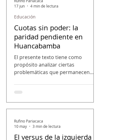
Rufino Pariacaca
17 jun
4 min de lectura
Educación
Cuotas sin poder: la
paridad pendiente en
Huancabamba
El presente texto tiene como
propósito analizar ciertas
problemáticas que permanecen
abiertas en el debate sobre
democracia, política y participación
femenina en los ámbitos de
representación pública,
especialmente en contextos rurales
como la provincia de Huancabamba.
Rufino Pariacaca
En este sentido, la participación
10 may
3 min de lectura
política de las mujeres constituye
El versus de la izquierda y
uno de los indicadores más