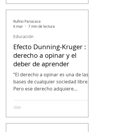
académicas sobre su significado.
Asimismo, se busca discutir cómo
este concepto se utiliza en los
Rufino Pariacaca
debates políticos contemporáneos y
6 mar
7 min de lectura
cómo su definición puede variar
Educación
según el contexto ideológico y
Efecto Dunning-Kruger : el
geopolítico. El concepto de
terrorismo es uno de los términos
derecho a opinar y el
políticos más debatidos y
deber de aprender
“El derecho a opinar es una de las
bases de cualquier sociedad libre.
Pero ese derecho adquiere
verdadero valor cuando se
acompaña de un deber igualmente
importante . El deber de aprender
antes de hablar y el deber de
respetar a quienes tienen algo que
enseñarnos”. Por Hilder Alberca