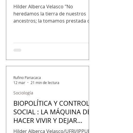
Hilder Alberca Velasco "No
heredamos la tierra de nuestros
ancestros; la tomamos prestada de
quienes resisten ahora, y esa deuda
solo se paga con territorio
recuperado". La tierra no miente,
quienes mienten son los mapas que
se dibujan sobre ella. Esta frase
condensa una forma de
conocimiento nacida de la
experiencia corpórea del territorio,
Rufino Pariacaca
12 mar
21 min de lectura
del dolor de la tierra arrancada, del
agua envenenada, del bosque
Sociología
convertido en commodities. Se trata
BIOPOLÍTICA Y CONTROL
de una sabiduría que emerge de los
SOCIAL : LA MÁQUINA DE
HACER VIVIR Y DEJAR
MORIR
Hilder Alberca Velasco/UFRJ/IPPUR