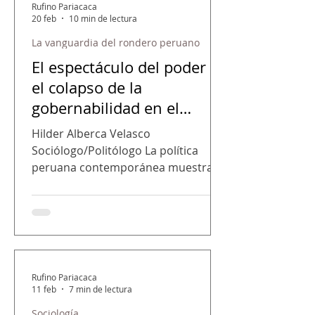
Rufino Pariacaca
Velasco/Sociólogo y Politólogo En
20 feb
10 min de lectura
los últimos años se ha vuelto cada
La vanguardia del rondero peruano
vez más común escuchar opiniones
El espectáculo del poder y
contundentes sobre casi cualquier
tema. Política, economía,
el colapso de la
democracia, gestión pública, hi
gobernabilidad en el
Estado capitalista peruano
Hilder Alberca Velasco
Sociólogo/Politólogo La política
peruana contemporánea muestra
cómo la disputa por el poder ha
prevalecido sobre la construcción
de políticas públicas y sobre la
consolidación de una estabilidad
institucional duradera. No se trata
simplemente de una sucesión de
Rufino Pariacaca
gobiernos o de la alternancia de
11 feb
7 min de lectura
figuras en el Ejecutivo; lo
Sociología