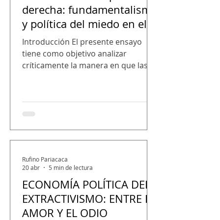
derecha: fundamentalismo
utilizados para evaluar la calidad de
y política del miedo en el
una democracia. Es así, que, durante
las últimas décadas, el Perú ha
Perú contemporáneo
Introducción El presente ensayo
impuls
tiene como objetivo analizar
críticamente la manera en que las
narrativas del miedo y los
fundamentalismos políticos se
manifiestan en el Perú
contemporáneo, especialmente
mediante el uso de discursos y
categorías ideológicas utilizados por
sectores de derecha e izquierda
para deslegitimar simbólicamente al
Rufino Pariacaca
20 abr
5 min de lectura
adversario político. Del mismo
ECONOMÍA POLÍTICA DEL
modo, se propone reflexionar sobre
las consecuencias de estas
EXTRACTIVISMO: ENTRE EL
dinámicas en la democracia, la
AMOR Y EL ODIO
polarización so