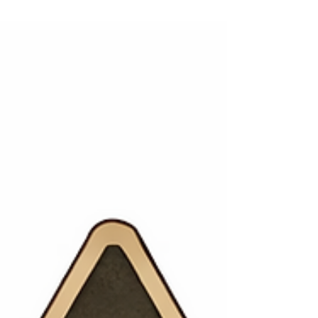
un abordaje descriptivo y cualitativo es
analizar el origen histórico del concepto
de terrorismo, su evolución teórica y las
principales interpretaciones académicas
sobre su significado. Asimismo, se busca
discutir cómo este concepto se utiliza en
los debates políticos contemporáneos y
cómo su definición puede variar según el
contexto ideológico y geopolítico. El
concepto de terrorismo es uno de los
términos políticos más debatidos y