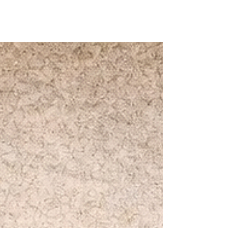
analizar ciertas problemáticas que
permanecen abiertas en el debate sobre
democracia, política y participación
femenina en los ámbitos de
representación pública, especialmente en
contextos rurales como la provincia de
Huancabamba. En este sentido, la
participación política de las mujeres
constituye uno de los indicadores más
utilizados para evaluar la calidad de una
democracia. Es así, que, durante las
últimas décadas, el Perú ha impuls