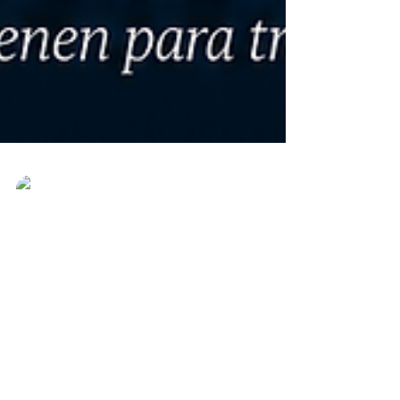
Rufino Pariacaca
17 jun
4 min de lectura
Cuotas sin poder: la
paridad pendiente en
Huancabamba
El presente texto tiene como propósito