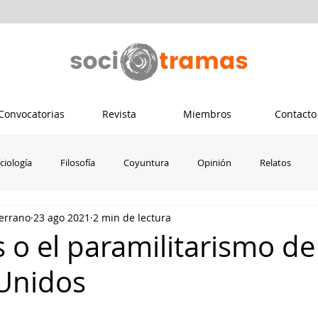
Convocatorias
Revista
Miembros
Contacto
ciología
Filosofía
Coyuntura
Opinión
Relatos
errano
23 ago 2021
2 min de lectura
Psicología
Ecuador
Colombia
Dis-capacidad crítica
s o el paramilitarismo de
Unidos