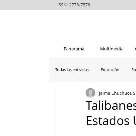
ISSN: 2773-7578
Panorama
Multimedia
Todas las entradas
Educación
So
Jaime Chuchuca S
La vanguardia del rondero peruano
Talibane
Estados 