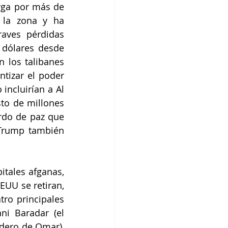
ga por más de 
 la zona y ha 
aves pérdidas 
dólares desde 
los talibanes 
tizar el poder 
incluirían a Al 
to de millones 
rdo de paz que 
Trump también 
tales afganas, 
UU se retiran, 
ro principales 
ni Baradar (el 
dero de Omar), 