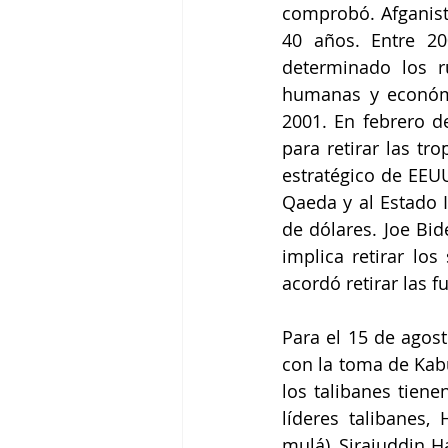
comprobó. Afganist
40 años. Entre 20
determinado los r
humanas y económi
2001. En febrero d
para retirar las tr
estratégico de EEUU 
Qaeda y al Estado I
de dólares. Joe Bi
implica retirar lo
acordó retirar las f
Para el 15 de agost
con la toma de Kabu
los talibanes tiene
líderes talibanes,
mulá), Sirajuddin H