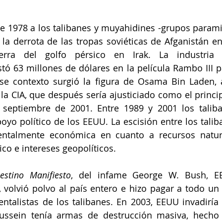
 1978 a los talibanes y muyahidines -grupos paramil
la derrota de las tropas soviéticas de Afganistán en
a del golfo pérsico en Irak. La industria cult
ó 63 millones de dólares en la película Rambo III pa
ese contexto surgió la figura de Osama Bin Laden, 
a CIA, que después sería ajusticiado como el principa
septiembre de 2001. Entre 1989 y 2001 los taliban
oyo político de los EEUU. La escisión entre los talib
ntalmente económica en cuanto a recursos natura
fico e intereses geopolíticos. 
estino Manifiesto
, del infame George W. Bush, EE
 volvió polvo al país entero e hizo pagar a todo un 
talistas de los talibanes. En 2003, EEUU invadiría I
sein tenía armas de destrucción masiva, hecho 