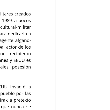
itares creados 
 1989, a pocos 
ural-militar 
ra dedicarla a 
agente afgano-
l actor de los 
es recibieron 
anes y EEUU es 
les, posesión 
UU invadió a 
pueblo por las 
rak a pretexto 
que nunca se 