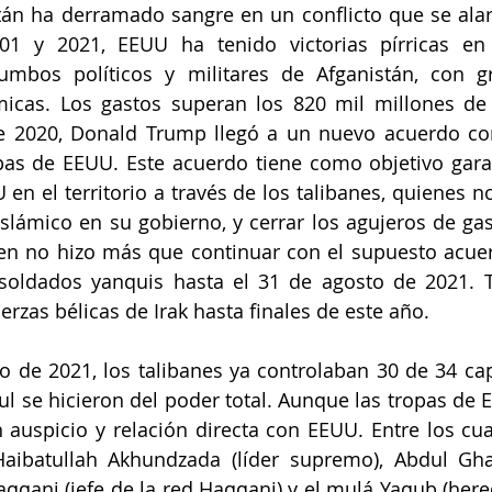
án ha derramado sangre en un conflicto que se alar
01 y 2021, EEUU ha tenido victorias pírricas en
umbos políticos y militares de Afganistán, con gr
cas. Los gastos superan los 820 mil millones de 
e 2020, Donald Trump llegó a un nuevo acuerdo con 
opas de EEUU. Este acuerdo tiene como objetivo garan
en el territorio a través de los talibanes, quienes no 
slámico en su gobierno, y cerrar los agujeros de gas
den no hizo más que continuar con el supuesto acue
s soldados yanquis hasta el 31 de agosto de 2021. 
uerzas bélicas de Irak hasta finales de este año.
o de 2021, los talibanes ya controlaban 30 de 34 capi
l se hicieron del poder total. Aunque las tropas de EE
n auspicio y relación directa con EEUU. Entre los cuat
 Haibatullah Akhundzada (líder supremo), Abdul Gha
aqqani (jefe de la red Haqqani) y el mulá Yaqub (here