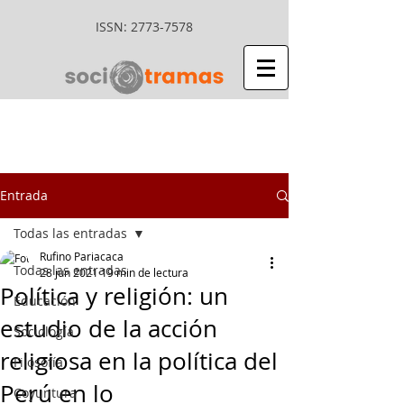
ISSN:
2773-7578
Entrada
Todas las entradas
Rufino Pariacaca
Todas las entradas
28 jun 2021
19 min de lectura
Política y religión: un
Educación
estudio de la acción
Sociología
religiosa en la política del
Filosofía
Perú en lo
Coyuntura