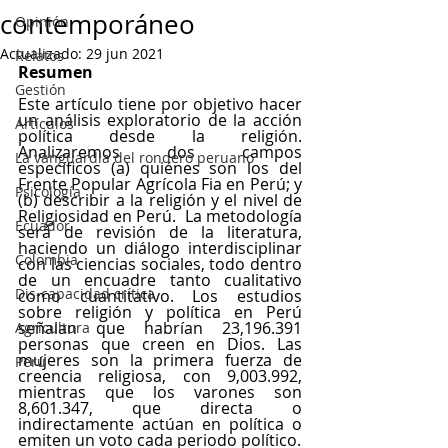
contemporáneo
Opinión
Actualizado:
29 jun 2021
Relatos
Resumen 
Gestión
Este artículo tiene por objetivo hacer 
un análisis exploratorio de la acción 
Artículos
política desde la religión. 
Analizaremos dos campos 
La vanguardia del rondero peruano
específicos (a) quiénes son los del 
Frente Popular Agrícola Fia en Perú; y 
Psicología
(b) describir a la religión y el nivel de 
Religiosidad en Perú.  La metodología 
Ecuador
será de revisión de la literatura, 
haciendo un diálogo interdisciplinar 
Colombia
con las ciencias sociales, todo dentro 
de un encuadre tanto cualitativo 
Dis-capacidad crítica
como cuantitativo. Los estudios 
sobre religión y política en Perú 
señalan que habrían 23,196.391 
Agricultura
personas que creen en Dios. Las 
mujeres son la primera fuerza de 
Perú
creencia religiosa, con 9,003.992, 
mientras que los varones son 
8,601.347, que directa o 
indirectamente actúan en política o 
emiten un voto cada periodo político. 