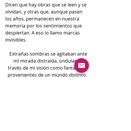
Dicen que hay obras que se leen y se 
olvidan, y otras que, aunque pasen 
los años, permanecen en nuestra 
memoria por los sentimientos que 
despiertan. A eso lo llamo marcas 
invisibles.
Extrañas sombras se agitaban ante 
mi mirada distraída, ondulando a 
través de mi visión como fantasmas 
provenientes de un mundo distinto. 
La lluvia había durado toda la noche.
Alguna vez todos hemos sentido la 
presión de no querer que llueva. Hoy 
quiero hablarte sin máscaras.
¿Te sientes diferente? ¿Has sufrido 
discriminación? A muchas niñas les 