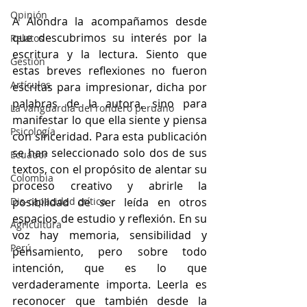
Opinión
A Alondra la acompañamos desde 
que descubrimos su interés por la 
Relatos
escritura y la lectura. Siento que 
Gestión
estas breves reflexiones no fueron 
Artículos
escritas para impresionar, dicha por 
palabras de la autora, sino para 
La vanguardia del rondero peruano
manifestar lo que ella siente y piensa 
Psicología
con sinceridad. Para esta publicación 
se han seleccionado solo dos de sus 
Ecuador
textos, con el propósito de alentar su 
Colombia
proceso creativo y abrirle la 
Dis-capacidad crítica
posibilidad de ser leída en otros 
espacios de estudio y reflexión. En su 
Agricultura
voz hay memoria, sensibilidad y 
Perú
pensamiento, pero sobre todo 
intención, que es lo que 
verdaderamente importa. Leerla es 
reconocer que también desde la 