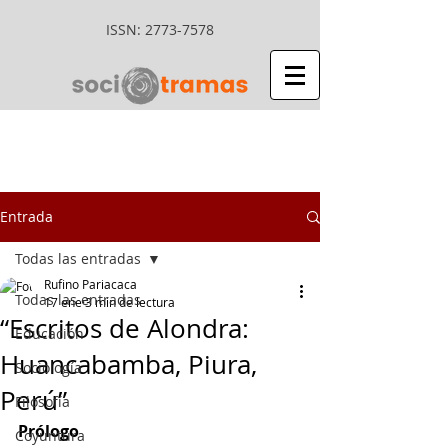
ISSN:
2773-7578
Entrada
Todas las entradas
Rufino Pariacaca
Todas las entradas
17 ene
3 min de lectura
“Escritos de Alondra:
Educación
Huancabamba, Piura,
Sociología
Perú”
Filosofía
Prólogo
Coyuntura