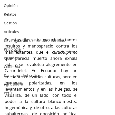
Opinión
Relatos
Gestión
Artículos
En estos días se ha escuchado tantos 
La vanguardia del rondero peruano
insultos y menosprecio contra los 
Psicología
manifestantes, que el 
curuchupismo
que parecía muerto ahora exhala 
Ecuador
vida y se revolotea alegremente en 
Colombia
Carondelet. En Ecuador hay un 
Dis-capacidad crítica
encuentro de varias culturas, pero en 
jornadas polarizadas, en los 
Agricultura
levantamientos y en las huelgas, se 
Perú
visualiza, de un lado, con todo el 
poder a la cultura blanco-mestiza 
hegemónica y, de otro, a las culturas 
subalternas, de oposición política, 