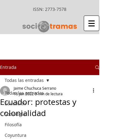
ISSN:
2773-7578
Entrada
Todas las entradas
Jaime Chuchuca Serrano
Todas las entradas
16 jun 2022
3 min de lectura
Ecuador: protestas y
Educación
colonialidad
Sociología
Filosofía
Coyuntura