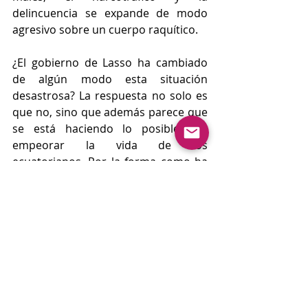
delincuencia se expande de modo 
agresivo sobre un cuerpo raquítico. 
¿El gobierno de Lasso ha cambiado 
de algún modo esta situación 
desastrosa? La respuesta no solo es 
que no, sino que además parece que 
se está haciendo lo posible por 
empeorar la vida de los 
ecuatorianos. Por la forma como ha 
gobernado Lasso en estos meses, de 
seguro no dará soluciones. La 
fragmentación política en la 
Asamblea, la inestabilidad 
institucional, la metida de mano a la 
justicia, y otros hechos, hacen que 
incluso parte de la derecha que 
apoyo a Lasso lo censuren. Los 