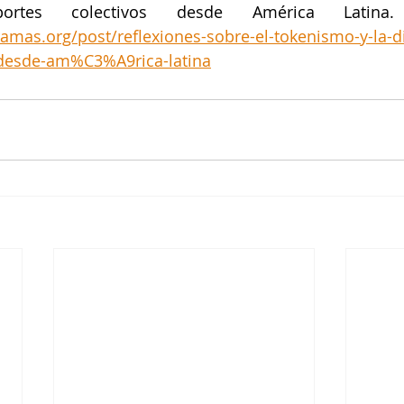
aportes colectivos desde América Latina
ramas.org/post/reflexiones-sobre-el-tokenismo-y-la-d
-desde-am%C3%A9rica-latina