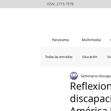
ISSN: 2773-7578
Panorama
Multimedia
Todas las entradas
Educación
So
Seminario Disca
La vanguardia del rondero peruano
Reflexio
discapac
América 