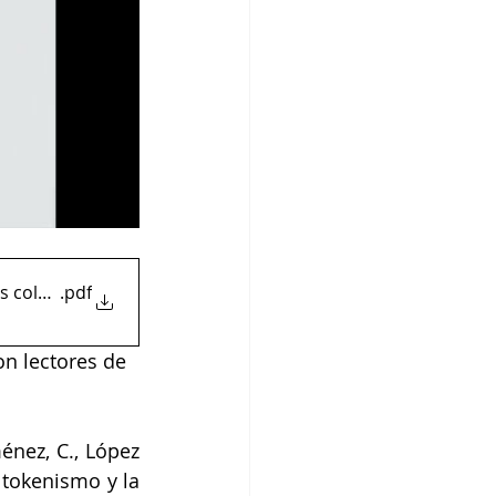
s colectivos desde América Latina
.pdf
n lectores de 
énez, C., López 
 tokenismo y la 