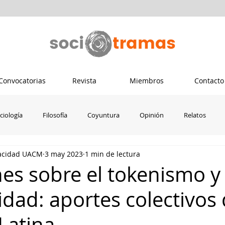
Convocatorias
Revista
Miembros
Contacto
ciología
Filosofía
Coyuntura
Opinión
Relatos
pacidad UACM
3 may 2023
1 min de lectura
Psicología
Ecuador
Colombia
Dis-capacidad crítica
nes sobre el tokenismo y 
idad: aportes colectivos
Latina