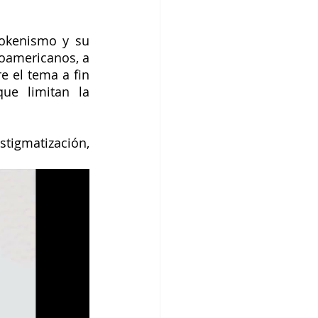
okenismo y su 
oamericanos, a 
 el tema a fin 
ue limitan la 
igmatización, 