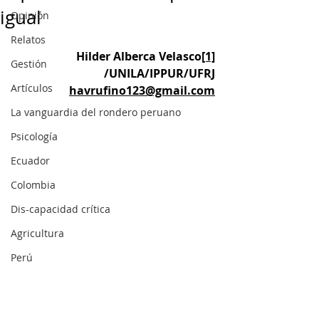
igual
Opinión
Relatos
Hilder Alberca Velasco
[1]
Gestión
/UNILA/IPPUR/UFRJ
Artículos
havrufino123@gmail.com
La vanguardia del rondero peruano
Psicología
Ecuador
Colombia
Dis-capacidad crítica
Agricultura
Perú