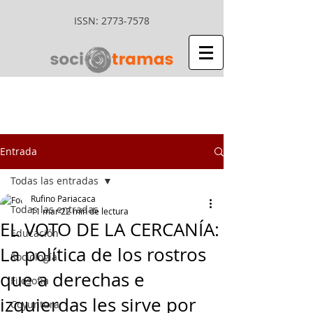
ISSN:
2773-7578
Entrada
Todas las entradas
Rufino Pariacaca
Todas las entradas
11 mar
22 min de lectura
EL VOTO DE LA CERCANÍA:
Educación
La política de los rostros
Sociología
que a derechas e
Filosofía
izquierdas les sirve por
Coyuntura