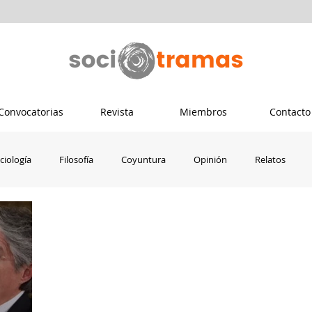
Convocatorias
Revista
Miembros
Contacto
ciología
Filosofía
Coyuntura
Opinión
Relatos
Psicología
Ecuador
Colombia
Dis-capacidad crítica