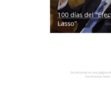
100 días del "Efec
Lasso"
Sociotramas es una página de 
Sociotramas tiene 