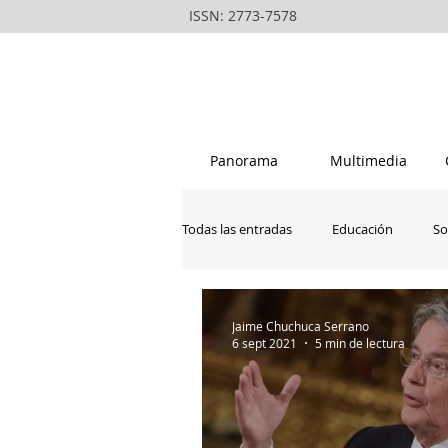
ISSN: 2773-7578
Panorama
Multimedia
Todas las entradas
Educación
So
La vanguardia del rondero peruano
Jaime Chuchuca Serrano
6 sept 2021
5 min de lectura