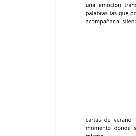
una emoción trans
palabras las que po
acompañar al silenc
cartas de verano,
momento donde se
mismo.