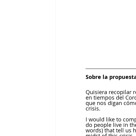
Sobre la propuesta
Quisiera recopilar 
en tiempos del Coro
que nos digan cómo
crisis. 
I would like to com
do people live in th
words) that tell us 
midst of this crisis. 