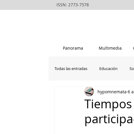
ISSN: 2773-7578
Panorama
Multimedia
Todas las entradas
Educación
So
hypomnemata
6 
La vanguardia del rondero peruano
Tiempos 
particip