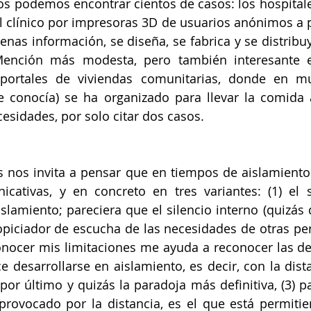
s podemos encontrar cientos de casos: los hospitale
l clínico por impresoras 3D de usuarios anónimos a pa
penas información, se diseña, se fabrica y se distribu
 Mención más modesta, pero también interesante es
ortales de viviendas comunitarias, donde en mu
e conocía) se ha organizado para llevar la comida 
esidades, por solo citar dos casos.
s nos invita a pensar que en tiempos de aislamiento 
cativas, y en concreto en tres variantes: (1) el s
slamiento; pareciera que el silencio interno (quizás 
opiciador de escucha de las necesidades de otras per
nocer mis limitaciones me ayuda a reconocer las de 
ce desarrollarse en aislamiento, es decir, con la dist
 por último y quizás la paradoja más definitiva, (3) p
 provocado por la distancia, es el que está permitien