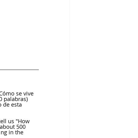
¿Cómo se vive 
0 palabras) 
 de esta 
tell us "How 
(about 500 
ng in the 