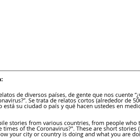
:
relatos de diversos países, de gente que nos cuente “
navirus?”. Se trata de relatos cortos (alrededor de 50
 está su ciudad o país y qué hacen ustedes en medio
pile stories from various countries, from people who 
e times of the Coronavirus?". These are short stories 
how your city or country is doing and what you are doi