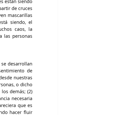
s están siendo 
rtir de cruces 
yen mascarillas 
tá siendo, el 
chos caos, la 
a las personas 
se desarrollan 
entimiento de 
desde nuestras 
sonas, o dicho 
los demás; (2) 
ancia necesaria 
areciera que es 
do hacer fluir 