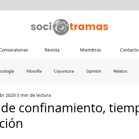
Convocatorias
Revista
Miembros
Contacto
ciología
Filosofía
Coyuntura
Opinión
Relatos
abr 2020
3 min de lectura
Psicología
Ecuador
Colombia
Dis-capacidad crítica
de confinamiento, tiem
ación