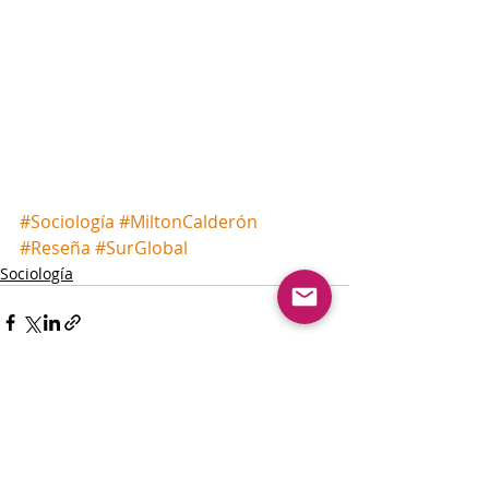
#Sociología
#MiltonCalderón
#Reseña
#SurGlobal
Sociología
Entradas recientes
Ver todo