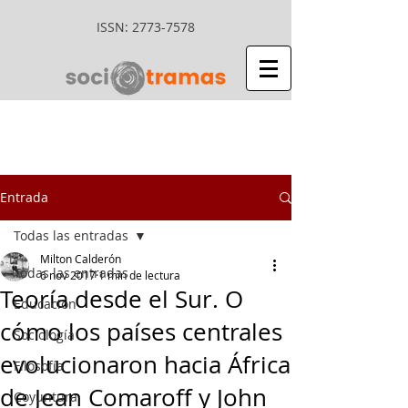
ISSN:
2773-7578
Entrada
Todas las entradas
Milton Calderón
Todas las entradas
6 nov 2017
1 min de lectura
Teoría desde el Sur. O
Educación
cómo los países centrales
Sociología
evolucionaron hacia África
Filosofía
de Jean Comaroff y John
Coyuntura