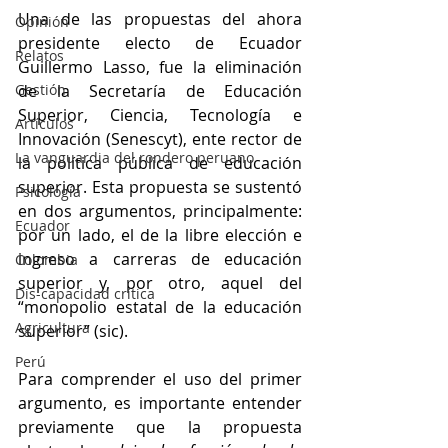
Una de las propuestas del ahora 
Opinión
presidente electo de Ecuador 
Relatos
Guillermo Lasso, fue la eliminación 
Gestión
de la Secretaría de Educación 
Superior, Ciencia, Tecnología e 
Artículos
Innovación (Senescyt), ente rector de 
La vanguardia del rondero peruano
la política pública de educación 
superior. Esta propuesta se sustentó 
Psicología
en dos argumentos, principalmente: 
Ecuador
por un lado, el de la libre elección e 
ingreso a carreras de educación 
Colombia
superior y, por otro, aquel del 
Dis-capacidad crítica
“monopolio estatal de la educación 
Agricultura
superior” (sic). 
Perú
Para comprender el uso del primer 
argumento, es importante entender 
previamente que la propuesta 