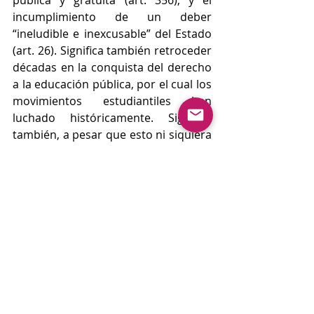
pública y gratuita (art. 356), y el 
incumplimiento de un deber 
“ineludible e inexcusable” del Estado 
(art. 26). Significa también retroceder 
décadas en la conquista del derecho 
a la educación pública, por el cual los 
movimientos estudiantiles han 
luchado históricamente. Significa 
también, a pesar que esto ni siquiera 
empieza todavía, que se establecerá 
un 
nuevo orden de competencia por el 
acceso a la educación superior en 
desigualdad de condiciones
, en las que 
unos tendrán ventaja y otros 
deberán luchar contra todo y contra 
todos. 
Referencias