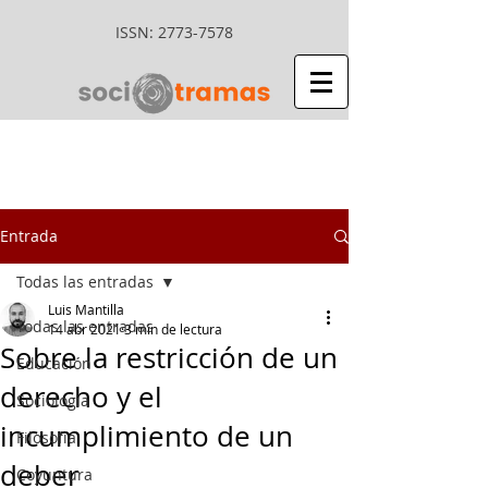
ISSN:
2773-7578
Entrada
Todas las entradas
Luis Mantilla
Todas las entradas
14 abr 2021
3 min de lectura
Sobre la restricción de un
Educación
derecho y el
Sociología
incumplimiento de un
Filosofía
deber
Coyuntura