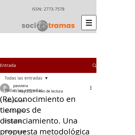
ISSN:
2773-7578
Entrada
Todas las entradas
paoviera
Todas las entradas
11 may 2021
1 min de lectura
(Re)conocimiento en
Educación
tiempos de
Sociología
distanciamiento. Una
Filosofía
propuesta metodológica
Coyuntura