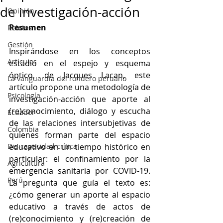
de investigación-acción
Opinión
Resumen 
Relatos
Gestión
Inspirándose en los conceptos 
Artículos
estadio en el espejo y esquema 
óptico, de Jacques Lacan, este 
La vanguardia del rondero peruano
artículo propone una metodología de 
Psicología
investigación-acción que aporte al 
(re)conocimiento, diálogo y escucha 
Ecuador
de las relaciones intersubjetivas de 
Colombia
quienes forman parte del espacio 
Dis-capacidad crítica
educativo en un tiempo histórico en 
particular: el confinamiento por la 
Agricultura
emergencia sanitaria por COVID-19. 
Perú
La pregunta que guía el texto es: 
¿cómo generar un aporte al espacio 
educativo a través de actos de 
(re)conocimiento y (re)creación de 