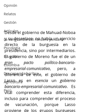
Opinión
Relatos
Gestión
Artículos
Desde el gobierno de Mahuad-Noboa 
y su desenlace, no había un ejercicio 
La vanguardia del rondero peruano
directo de la burguesía en la 
Psicología
presidencia, sino por intermediarios. 
El gobierno de Moreno fue el de un 
Ecuador
gran pacto político-bancario-
Colombia
empresarial-comunicativo
, pero, a 
Dis-capacidad crítica
diferencia de este, el gobierno de 
Lasso es en
 esencia
 un 
gobierno 
Agricultura
bancario-empresarial-comunicativo
. Es 
Perú
vital comprender esta diferencia, 
incluso para comprender el proceso 
de vacunación, porque Lasso 
proviene de los grupos burgueses 