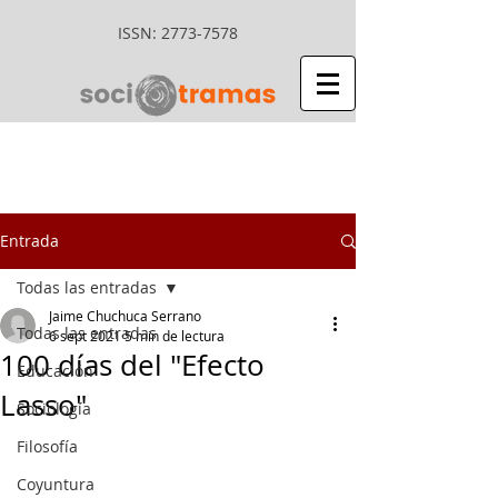
ISSN:
2773-7578
Entrada
Todas las entradas
Jaime Chuchuca Serrano
Todas las entradas
6 sept 2021
5 min de lectura
100 días del "Efecto
Educación
Lasso"
Sociología
Filosofía
Coyuntura