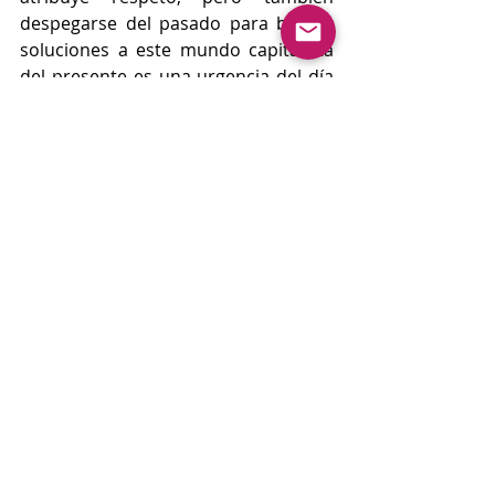
despegarse del pasado para buscar 
soluciones a este mundo capitalista 
del presente es una urgencia del día 
a día. 
Coincidimos con Jorge Rendon 
cuando menciona que no sabemos 
qué tipo de socialismo tendremos 
luego de la pos pandemia, pero sí, 
que es claro que las luchas sociales 
siempre serán el arma expuesta para 
enfrentar al capitalismo mientras se 
busca al socialismo de estos tiempos. 
Ser realistas de que el socialismo ha 
fracasado, no siganifica dejar de 
creer en encontralo. Ser  realistas 
también que la esperanza de poder 
encontrarlo o estructurarlo al 