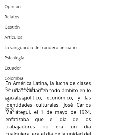
Opinión
Relatos
Gestión
Artículos
La vanguardia del rondero peruano
Psicología
Ecuador
Colombia
En América Latina, la lucha de clases 
Dis-capacidad crítica
es una realidad en todo ámbito en lo  
social,  político,  económico,  y  las 
Agricultura
identidades culturales. José Carlos 
Perú
Mariátegui, el 1 de mayo de 1924, 
enfatizaba que el día de los 
trabajadores no era un día 
cualquiera, era el día de la unidad del 