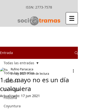
ISSN:
2773-7578
Entrada
Todas las entradas
Rufino Pariacaca
Todas las entradas
3 may 2021
7 min de lectura
1 de mayo no es un día
Educación
cualquiera
Sociología
Actualizado:
17 jun 2021
Filosofía
Coyuntura