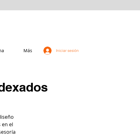
na
Más
Iniciar sesión
indexados
diseño
 en el
sesoría