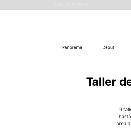
ISSN: 2773-7578
Panorama
Début
Taller d
El ta
hasta
área d